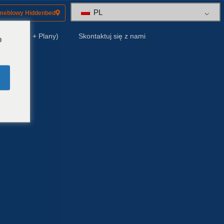
PL
 meblowy Hiddenbed
y (Sprzęt + Plany)
Skontaktuj się z nami
o