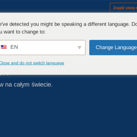
Znajdź sklep
Sprzęt (modele)
Zestaw
've detected you might be speaking a different language. D
u want to change to:
EN
Change Language
ości
Close and do not switch language
ch
 na całym świecie.