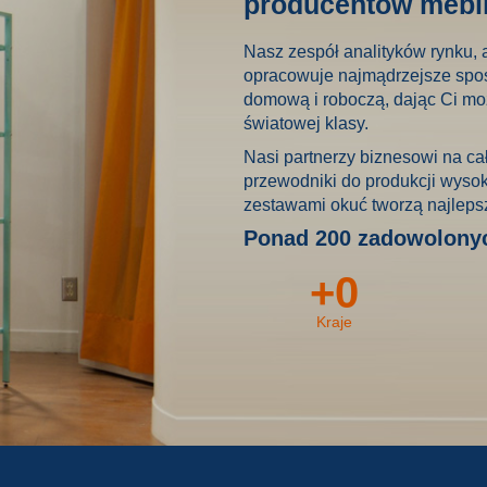
producentów mebli
Nasz zespół analityków rynku, 
opracowuje najmądrzejsze sposo
domową i roboczą, dając Ci mo
światowej klasy.
Nasi partnerzy biznesowi na ca
przewodniki do produkcji wysoki
zestawami okuć tworzą najleps
Ponad 200 zadowolonyc
+
0
Kraje