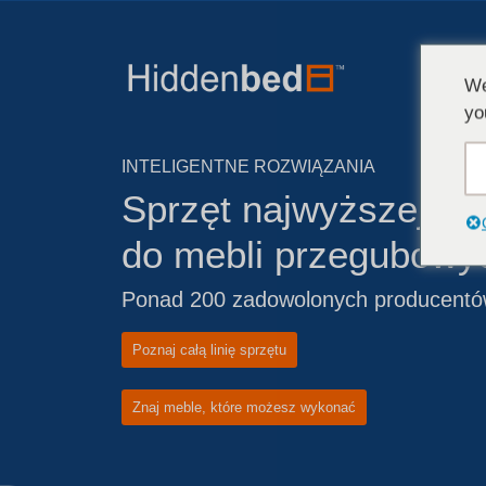
We
yo
INTELIGENTNE ROZWIĄZANIA
Sprzęt najwyższej jak
do mebli przegubowy
Ponad 200 zadowolonych producentów
Poznaj całą linię sprzętu
Znaj meble, które możesz wykonać