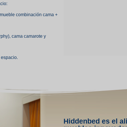
cio:
del mueble combinación cama +
rphy), cama camarote y
 espacio.
Hiddenbed es el al