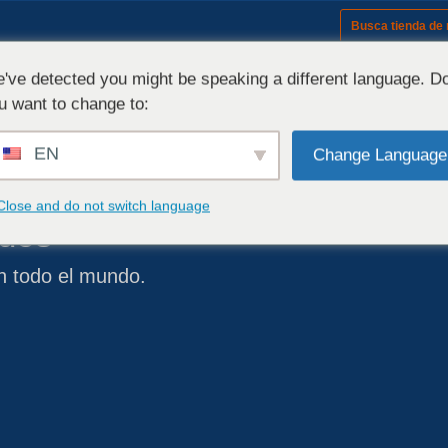
Busca tienda de
Herrajes (modelos)
've detected you might be speaking a different language. D
u want to change to:
EN
Change Language
ta calidad
Close and do not switch language
ados
n todo el mundo.