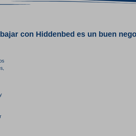
abajar con Hiddenbed es un buen nego
os
s,
y
r