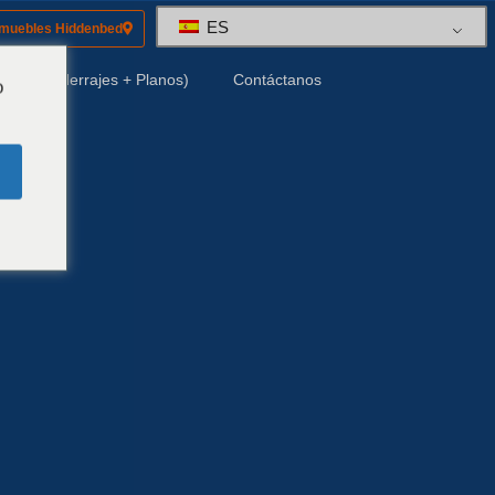
ES
 muebles Hiddenbed
Kits (Herrajes + Planos)
Contáctanos
o