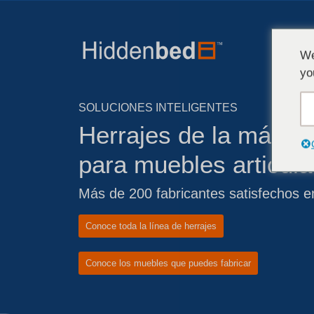
We
yo
SOLUCIONES INTELIGENTES
Herrajes de la más al
para muebles articul
Más de 200 fabricantes satisfechos e
Conoce toda la línea de herrajes
Conoce los muebles que puedes fabricar