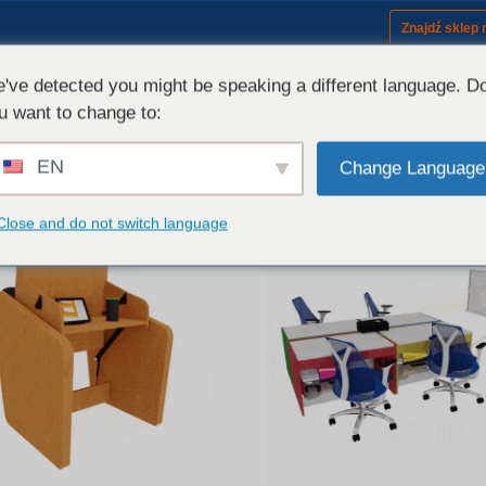
Znajdź sklep
Sprzęt (modele)
Zestaw
've detected you might be speaking a different language. D
u want to change to:
EN
Change Language
Close and do not switch language