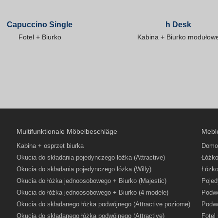
Capuccino Single
h Desk
Fotel + Biurko
Kabina + Biurko modułow
Multifunktionale Möbelbeschläge
Mebl
Kabina + osprzęt biurka
Domo
Okucia do składania pojedynczego łóżka (Attractive)
Łóżko
Okucia do składania pojedynczego łóżka (Willy)
Łóżko
Okucia do łóżka jednoosobowego + Biurko (Majestic)
Pojed
Okucia do łóżka jednoosobowego + Biurko (4 modele)
Podwó
Okucia do składanego łóżka podwójnego (Attractive poziome)
Podwó
Okucia do składanego łóżka podwójnego (Attractive)
Fotel