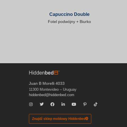
Capuccino Double
Fotel podwójny + Biurko
Juan B Morelli 4033
11300 Montevideo – Uruguay
hiddenbed@hiddenbed.com
Znajdź sklep meblowy Hiddenbed