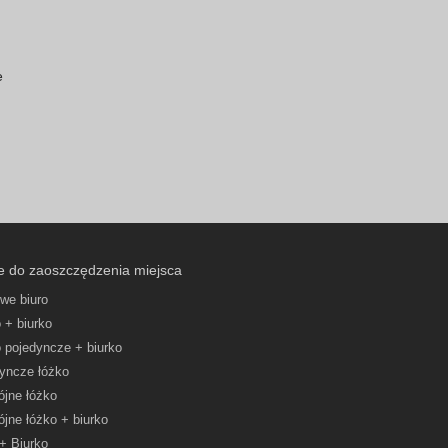
e
e do zaoszczędzenia miejsca
we biuro
 + biurko
 pojedyncze + biurko
yncze łóżko
jne łóżko
jne łóżko + biurko
 + Biurko