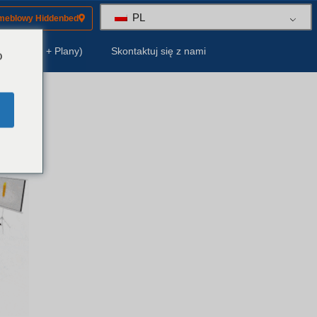
PL
 meblowy Hiddenbed
y (Sprzęt + Plany)
Skontaktuj się z nami
o