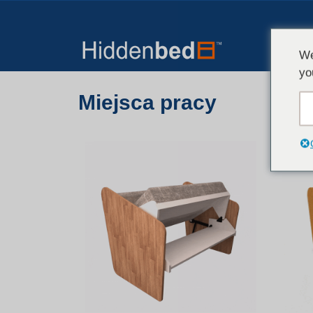
We
yo
Miejsca pracy