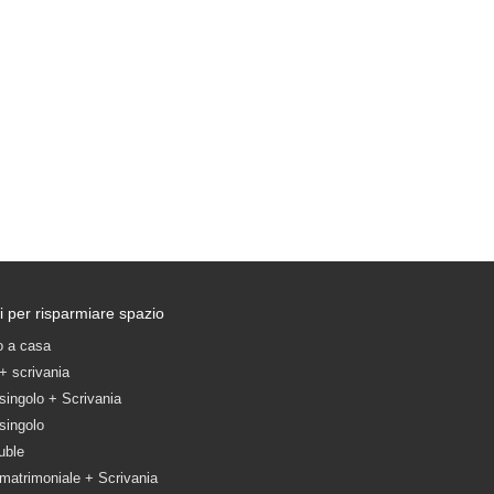
i per risparmiare spazio
io a casa
 + scrivania
 singolo + Scrivania
 singolo
uble
 matrimoniale + Scrivania