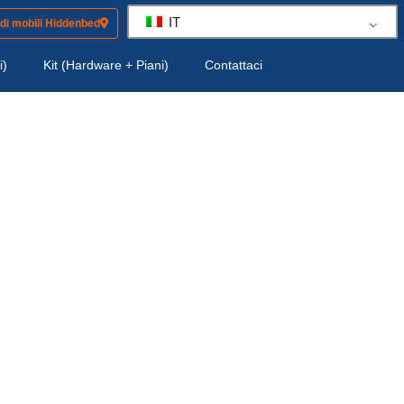
IT
 di mobili Hiddenbed
i)
Kit (Hardware + Piani)
Contattaci