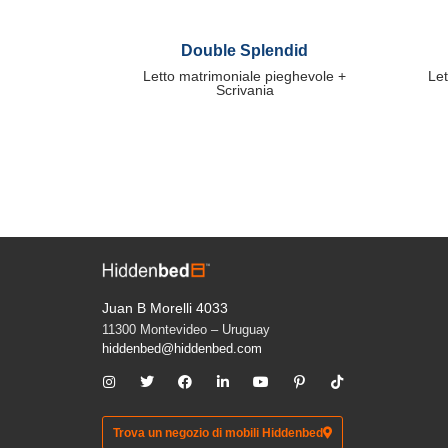
Double Splendid
Letto matrimoniale pieghevole +
Let
Scrivania
Juan B Morelli 4033
11300 Montevideo – Uruguay
hiddenbed@hiddenbed.com
Trova un negozio di mobili Hiddenbed