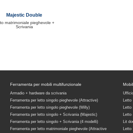
Majestic Double
to matrimoniale pieghevole +
Scrivania
Ferramenta per mobili multifunzionale
Mobil
Armadio + hardware da scrivania
Uffic
Ferramenta per letto singolo pieghevole (Attractive)
Letto
Ferramenta per letto singolo pieghevole (Willy)
Letto
Ferramenta per letto singolo + Scrivania (Majestic)
Letto
Ferramenta per letto singolo + Scrivania (4 modelli)
Lit do
Ferramenta per letto matrimoniale pieghevole (Attractive
Letto