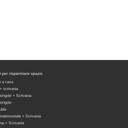
i per risparmiare spazio
io a casa
 + scrivania
 singolo + Scrivania
 singolo
uble
 matrimoniale + Scrivania
ona + Scrivania