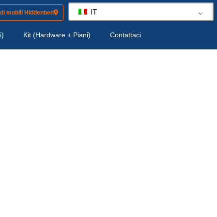
IT
 di mobili Hiddenbed
i)
Kit (Hardware + Piani)
Contattaci