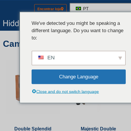
PT
Encontrar loja
Hardware 
Kits (Hardwar
Contate-Nos
We've detected you might be speaking a
different language. Do you want to change
to:
Cama de casal + mesa
EN
Change Language
Close and do not switch language
Double Splendid
Majestic Double