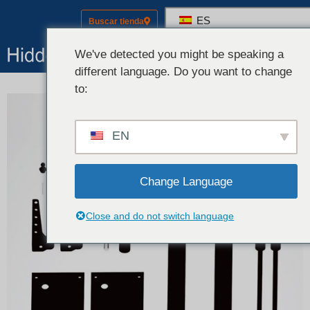
ES
Buscar tienda
Herrajes 
Kits (Herrajes +
We've detected you might be speaking a
different language. Do you want to change
to:
EN
Change Language
Close and do not switch language