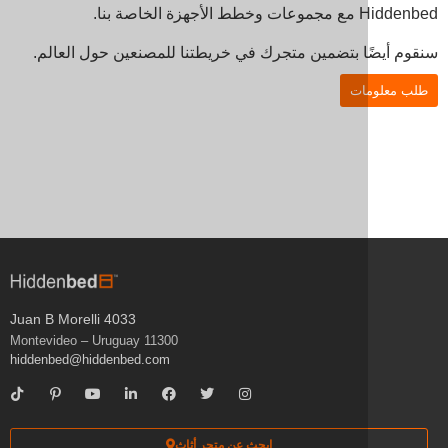
 بنا.
ا بتضمين متجرك في خريطتنا للمصنعين حول العالم.
ات
Juan B Morelli 4033
11300 Montevideo – Uruguay
hiddenbed@hiddenbed.com
ابحث عن متجر أثاث