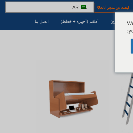
AR
ابحث عن متجر أثاث
هزة (النماذج)
أطقم (أجهزة + خطط)
اتصل بنا
We
yo