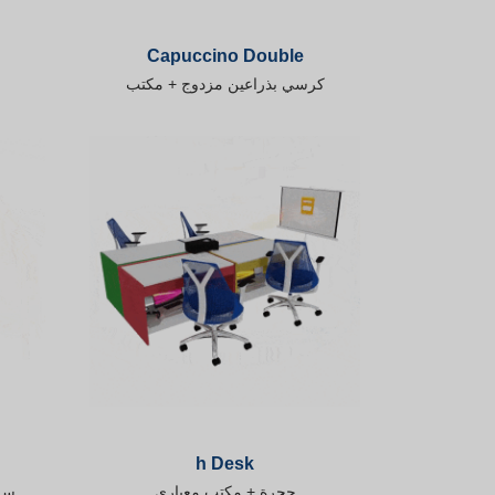
Capuccino Double
كرسي بذراعين مزدوج + مكتب
h Desk
حجرة + مكتب معياري
سر