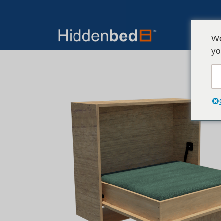
We
yo