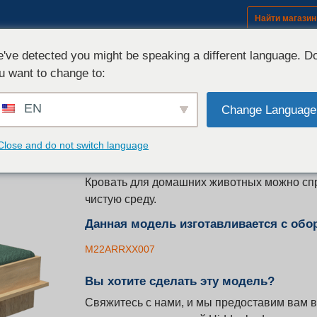
Найти магазин
Оборудование (модели)
Комплек
've detected you might be speaking a different language. D
u want to change to:
Модель
EN
h-Pet
Change Language
СКЛАДНАЯ КРОВАТЬ ДЛЯ ДОМАШНИХ ЖИВОТ
Close and do not switch language
У домашних питомцев тоже есть раскладуш
Кровать для домашних животных можно спря
чистую среду.
Данная модель изготавливается с обо
M22ARRXX007
Вы хотите сделать эту модель?
Свяжитесь с нами, и мы предоставим вам 