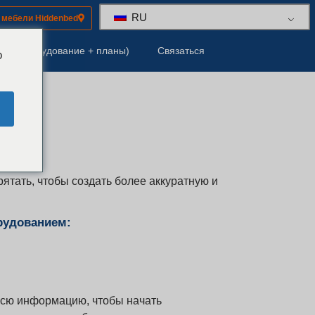
RU
 мебели Hiddenbed
ты (оборудование + планы)
Связаться
o
НЫХ
ка!
тать, чтобы создать более аккуратную и
рудованием:
всю информацию, чтобы начать