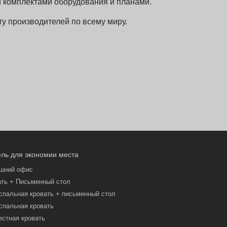
 комплектами оборудования и планами.
у производителей по всему миру.
ль для экономии места
шний офис
ать + Письменный стол
спальная кровать + письменный стол
спальная кровать
естная кровать