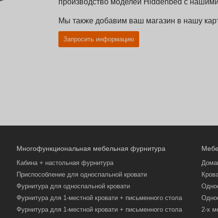
производство моделей Hiddenbed с нашими
Мы также добавим ваш магазин в нашу карт
Запросить информацию
Многофункциональная мебельная фурнитура
Мебе
Кабина + настольная фурнитура
Дома
Приспособление для односпальной кровати
Кров
Фурнитура для односпальной кровати
Одно
Фурнитура для 1-местной кровати + письменного стола
Одно
Фурнитура для 1-местной кровати + письменного стола
2-х м