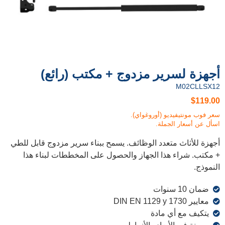
سرير مزدوج + مكتب (رائع)
M0
يفيديو (أوروغواي).
ر الجملة.
اث متعدد الوظائف. يسمح ببناء سرير مزدوج قابل للطي
اء هذا الجهاز والحصول على المخططات لبناء هذا
ع أي مادة