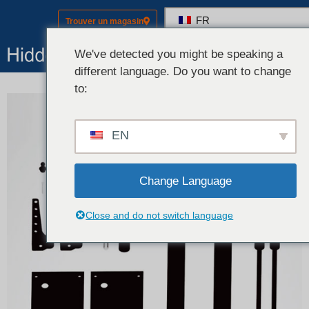
FR
Trouver un magasin
Matériel 
Kits (Matériel + P
Contactez-nous
We've detected you might be speaking a
different language. Do you want to change
to:
EN
Change Language
Close and do not switch language