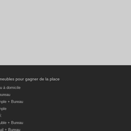
eubles pour gagner de la place
u à domicile
 bureau
imple + Bureau
mple
床
ouble + Bureau
uil + Bureau