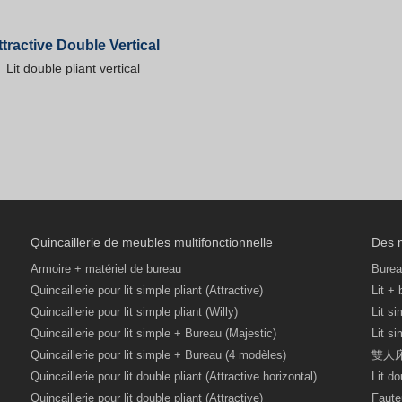
ttractive Double Vertical
Lit double pliant vertical
Quincaillerie de meubles multifonctionnelle
Des m
Armoire + matériel de bureau
Burea
Quincaillerie pour lit simple pliant (Attractive)
Lit +
Quincaillerie pour lit simple pliant (Willy)
Lit s
Quincaillerie pour lit simple + Bureau (Majestic)
Lit si
Quincaillerie pour lit simple + Bureau (4 modèles)
雙人
Quincaillerie pour lit double pliant (Attractive horizontal)
Lit d
Quincaillerie pour lit double pliant (Attractive)
Faute