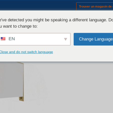
Trouver un magasin de
Matériel (modèles)
've detected you might be speaking a different language. D
u want to change to:
EN
Change Language
Close and do not switch language