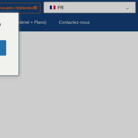
FR
 meubles Hiddenbed
Kits (Matériel + Plans)
Contactez-nous
o