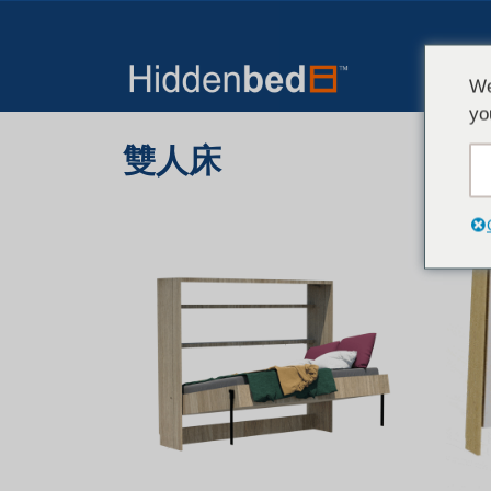
We
yo
雙人床