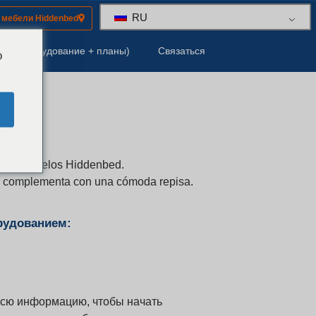
RU
 мебели Hiddenbed
ты (оборудование + планы)
Связаться
o
de los modelos Hiddenbed.
 se complementa con una cómoda repisa.
рудованием:
всю информацию, чтобы начать