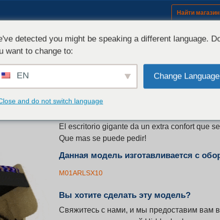
Найти магазин
Оборудование (модели)
Комплек
've detected you might be speaking a different language. D
u want to change to:
Модель
EN
Splendid
Change Language
РАСКЛАДУШКА 1 МЕСТО + ПИСЬМЕННЫЙ СТОЛ
Close and do not switch language
El modelo Splendid Single es el best seller 
El escritorio gigante da un extra confort que
Que mas se puede pedir!
Данная модель изготавливается с обо
M01ARLSX10
Вы хотите сделать эту модель?
Свяжитесь с нами, и мы предоставим вам 