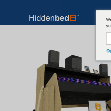
We
yo