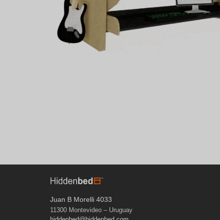
Juan B Morelli 4033
11300 Montevideo – Uruguay
hiddenbed@hiddenbed.com