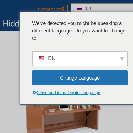
RU
Buscar tienda
Оборудовани
Комплекты (оборуд
We've detected you might be speaking a
different language. Do you want to change
to:
EN
Change Language
Close and do not switch language