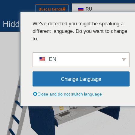
RU
Buscar tienda
Оборудовани
Комплекты (оборуд
We've detected you might be speaking a
different language. Do you want to change
to:
EN
Change Language
Close and do not switch language