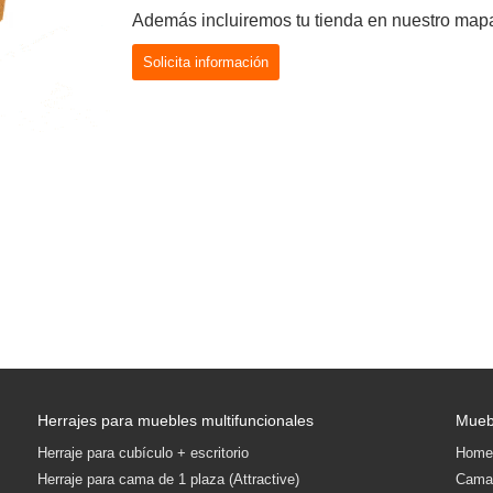
Además incluiremos tu tienda en nuestro mapa
Solicita información
Herrajes para muebles multifuncionales
Mueb
Herraje para cubículo + escritorio
Home 
Herraje para cama de 1 plaza (Attractive)
Cama 